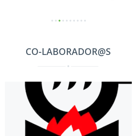
1
2
3
4
5
6
7
8
9
10
CO-LABORADOR@S