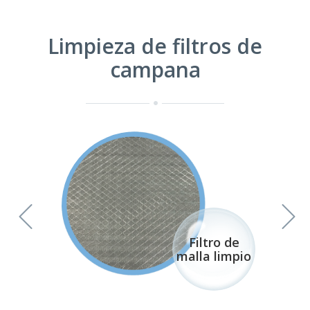
Limpieza de filtros de
campana
ltro de
Filtro de
arrilla
malla limpio
sucio